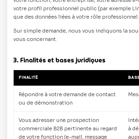
votre fonction, votre entreprise, votre adresse e
votre profil professionnel public (par exemple Li
que des données liées à votre rôle professionnel.
Sur simple demande, nous vous indiquons la sou
vous concernant.
3. Finalités et bases juridiques
FINALITÉ
BASE
Répondre à votre demande de contact
Mes
ou de démonstration
Vous adresser une prospection
Inté
commerciale B2B pertinente au regard
à dé
de votre fonction (e-mail, message
aup